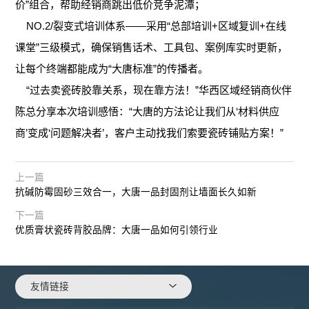
价”组合，帮助经销商跳出低价竞争泥潭；
NO.2/裂变式培训体系——采用“总部培训+区域复训+在线
课堂”三级模式，确保销售话术、工具包、案例库实时更新，
让每个终端都能成为“大唐标准”的传播者。
“过去卖瓷砖胶靠关系，现在靠方法！”华西区域经销商伙伴
陈总分享本次培训感悟：“大唐的方法论让我们从‘材料供应
商’变成‘问题解决者’，客户主动找我们索要瓷砖铺贴方案！”
上一篇
抗碱防霉固砂三效合一，大唐一品封固剂让墙面长久如新
下一篇
优质膏状瓷砖背胶品牌：大唐一品如何引领行业
友情链接